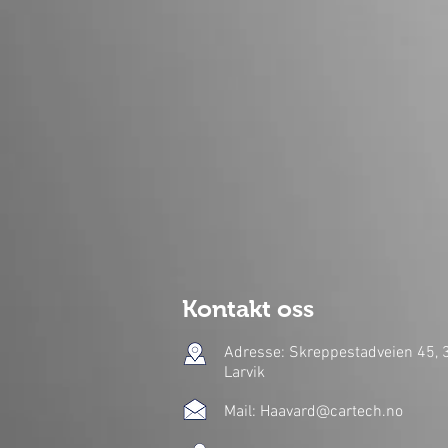
Kontakt oss
Adresse: Skreppestadveien 45,
Larvik
Mail:
Haavard@cartech.no