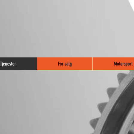
Tjenester
For salg
Motorsport